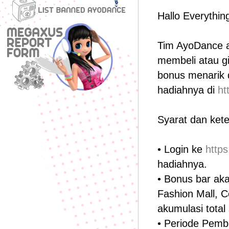
Hallo Everythin
Tim AyoDance a
membeli atau gi
bonus menarik 
hadiahnya di
ht
Syarat dan ket
• Login ke
http
hadiahnya.
• Bonus bar aka
Fashion Mall, 
akumulasi total
• Periode Pembe