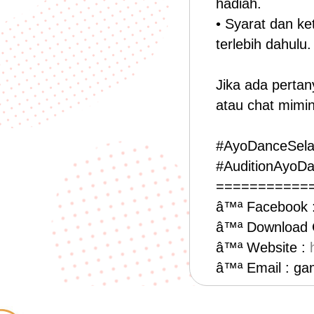
hadiah.
• Syarat dan k
terlebih dahulu.
Jika ada perta
atau chat mimi
#AyoDanceSela
#AuditionAyoD
===========
â™ª Facebook 
â™ª Download
â™ª Website :
â™ª Email : g