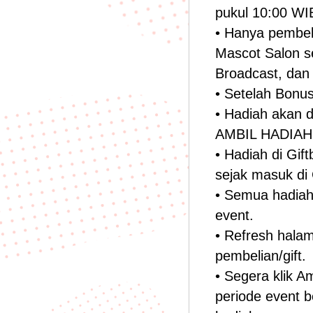
pukul 10:00 WI
• Hanya pembeli
Mascot Salon se
Broadcast, dan l
• Setelah Bonu
• Hadiah akan 
AMBIL HADIAH
• Hadiah di Gif
sejak masuk di 
• Semua hadiah 
event.
• Refresh halam
pembelian/gift.
• Segera klik A
periode event b