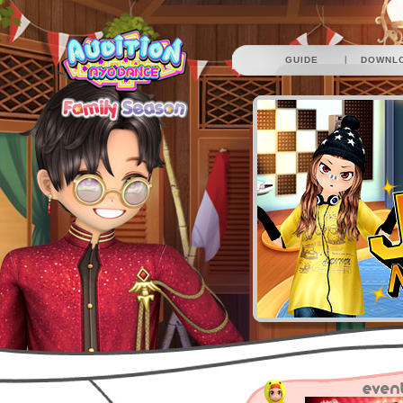
|
GUIDE
DOWNL