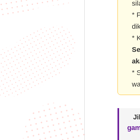
si
* 
di
* 
Se
ak
* 
wa
Ji
gam