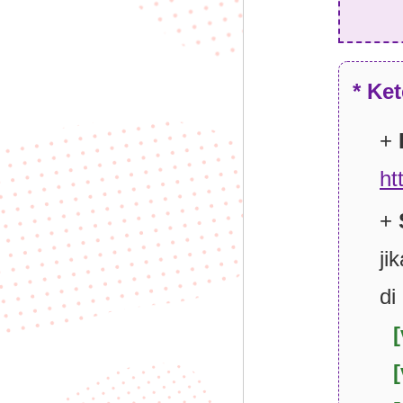
* Ke
+
ht
+
ji
di