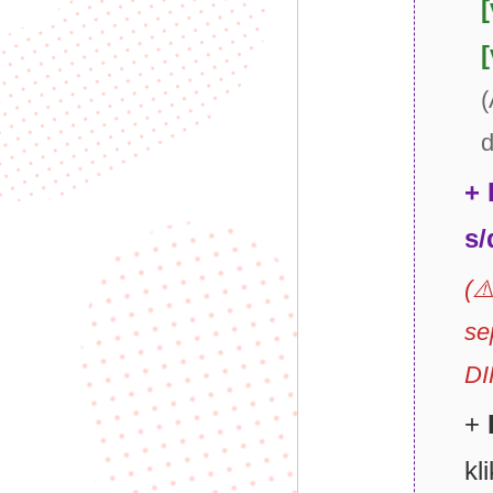
(
d
+ 
s/
(⚠
se
DI
+
kl