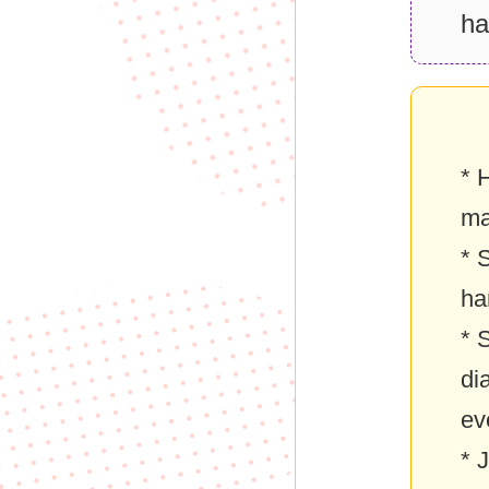
ha
* 
ma
* 
ha
* 
di
ev
* 