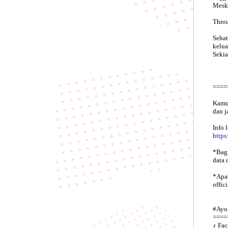
Meski
Throu
Sehat
kelua
Sekia
====
Kamu 
dan j
Info 
https
*Bagi
data 
*Apab
offic
#Ayo
====
♪ Fac