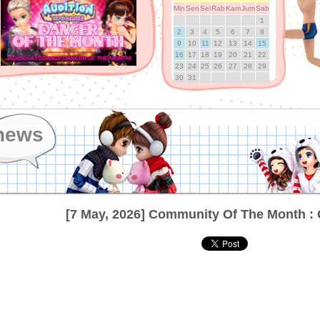
Min
Sen
Sel
Rab
Kam
Jum
Sab
1
2
3
4
5
6
7
8
9
10
11
12
13
14
15
16
17
18
19
20
21
22
23
24
25
26
27
28
29
30
31
news
[7 May, 2026] Community Of The Month :