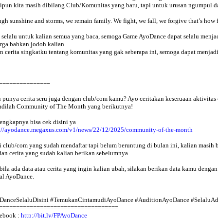
pun kita masih dibilang Club/Komunitas yang baru, tapi untuk urusan ngumpul da
gh sunshine and storms, we remain family. We fight, we fall, we forgive that’s how 
 selalu untuk kalian semua yang baca, semoga Game AyoDance dapat selalu menja
rga bahkan jodoh kalian.
n cerita singkatku tentang komunitas yang gak seberapa ini, semoga dapat menjadi i
=========
=
=
=
=
=
=
punya cerita seru juga dengan club/com kamu? Ayo ceritakan keseruaan aktivita
adilah Community of The Month yang berikutnya!
lengkapnya bisa cek disini ya
://ayodance.megaxus.com/v1/news/22/12/2025/community-of-the-month
 club/com yang sudah mendaftar tapi belum beruntung di bulan ini, kalian masih 
dan cerita yang sudah kalian berikan sebelumnya.
ila ada data atau cerita yang ingin kalian ubah, silakan berikan data kamu deng
ial AyoDance.
DanceSelaluDisini #TemukanCintamudiAyoDance #AuditionAyoDance #SelaluA
===================================
ebook :
http://bit.ly/FPAyoDance