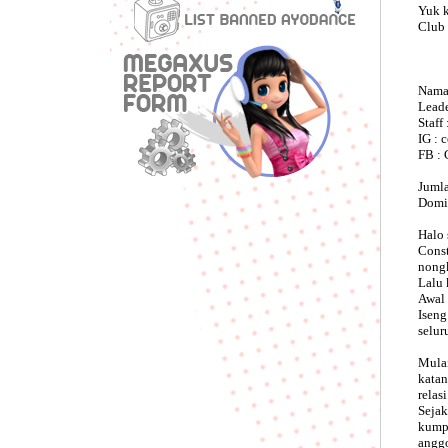
Yuk 
Club 
Nama
Leade
Staf
IG : 
FB : 
Juml
Domis
Halo 
Const
nong
Lalu 
Awal 
Iseng
selur
Mulai
katan
relas
Sejak
kumpu
anggo