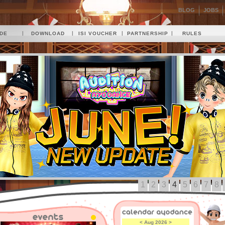
BLOG
JOBS
|
|
|
|
IDE
DOWNLOAD
ISI VOUCHER
PARTNERSHIP
RULES
1
2
3
4
5
6
7
8
<
Aug 2026
>