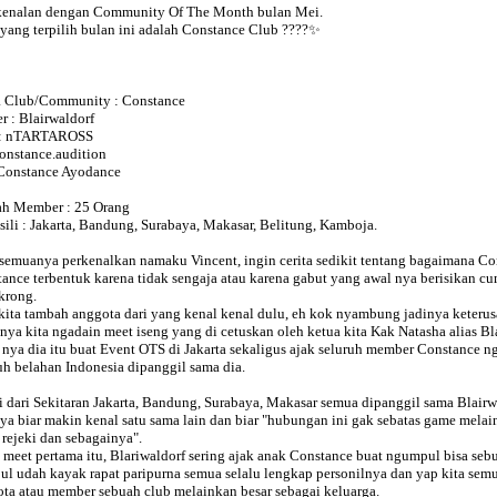
kenalan dengan Community Of The Month bulan Mei.
yang terpilih bulan ini adalah Constance Club ????✨
 Club/Community : Constance
r : Blairwaldorf
f : nTARTAROSS
constance.audition
Constance Ayodance
ah Member : 25 Orang
ili : Jakarta, Bandung, Surabaya, Makasar, Belitung, Kamboja.
semuanya perkenalkan namaku Vincent, ingin cerita sedikit tentang bagaimana Con
ance terbentuk karena tidak sengaja atau karena gabut yang awal nya berisikan 
krong.
kita tambah anggota dari yang kenal kenal dulu, eh kok nyambung jadinya keterus
nya kita ngadain meet iseng yang di cetuskan oleh ketua kita Kak Natasha alias Bl
 nya dia itu buat Event OTS di Jakarta sekaligus ajak seluruh member Constance n
uh belahan Indonesia dipanggil sama dia.
 dari Sekitaran Jakarta, Bandung, Surabaya, Makasar semua dipanggil sama Blairw
ya biar makin kenal satu sama lain dan biar "hubungan ini gak sebatas game mela
i rejeki dan sebagainya".
 meet pertama itu, Blariwaldorf sering ajak anak Constance buat ngumpul bisa sebu
l udah kayak rapat paripurna semua selalu lengkap personilnya dan yap kita se
ta atau member sebuah club melainkan besar sebagai keluarga.