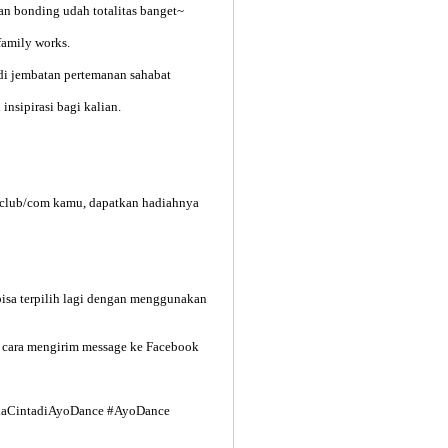
n bonding udah totalitas banget~
family works.
di jembatan pertemanan sahabat
nsipirasi bagi kalian.
s club/com kamu, dapatkan hadiahnya
bisa terpilih lagi dengan menggunakan
an cara mengirim message ke Facebook
daCintadiAyoDance #AyoDance