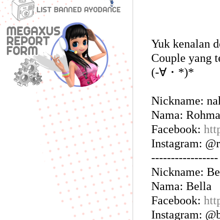
Yuk kenalan d
Couple yang t
(-∀・*)*
Nickname: n
Nama: Rohman
Facebook:
htt
Instagram: @r
-----------------
Nickname: B
Nama: Bella
Facebook:
htt
Instagram: @b