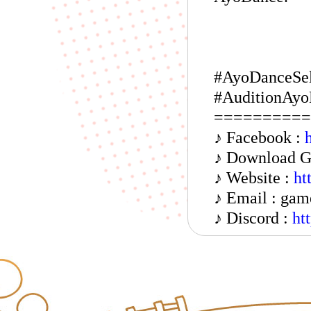
#AyoDanceSel
#AuditionAyo
==========
♪ Facebook :
♪ Download 
♪ Website :
ht
♪ Email :
gam
♪ Discord :
ht