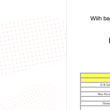
Wiih ba
J2 & O
Marc Kor
Thefat