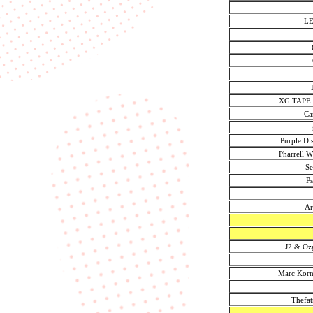
LE
XG TAPE #
Ca
Purple Di
Pharrell W
Se
Ps
Ar
J2 & O
Marc Kor
Thefat