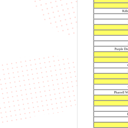
Kill
Purple Di
Pharrell W