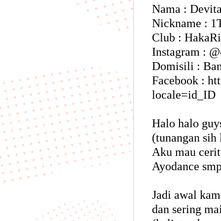
Nama : Devit
Nickname : 1
Club : HakaR
Instagram : @
Domisili : Ba
Facebook : ht
locale=id_ID
Halo halo guy
(tunangan sih 
Aku mau cerit
Ayodance smpa
Jadi awal kam
dan sering ma