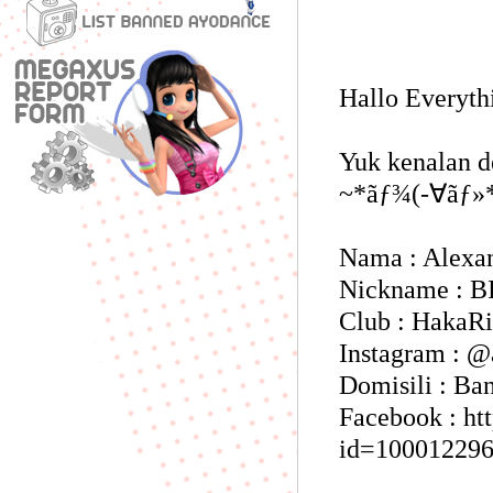
Hallo Everyth
Yuk kenalan d
~*ãƒ¾(-∀ãƒ»
Nama : Alexa
Nickname : 
Club : HakaR
Instagram : @
Domisili : Ba
Facebook : ht
id=100012296