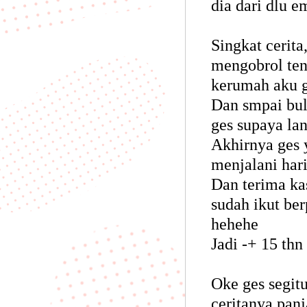
dia dari dlu 
Singkat cerit
mengobrol ten
kerumah aku g
Dan smpai bul
ges supaya la
Akhirnya ges 
menjalani har
Dan terima k
sudah ikut be
hehehe
Jadi -+ 15 thn 
Oke ges segit
ceritanya panj