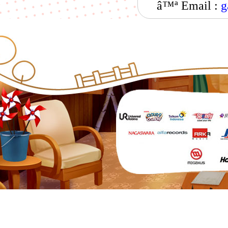
â™ª Email :
g