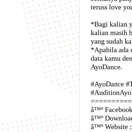
teruss love youu 
*Bagi kalian 
kalian masih b
yang sudah ka
*Apabila ada d
data kamu den
AyoDance.
#AyoDance #
#AuditionAyo
==========
â™ª Facebook
â™ª Downloa
â™ª Website 