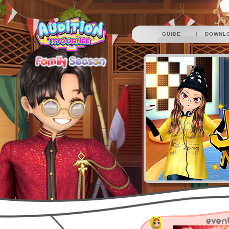
|
GUIDE
DOWNL