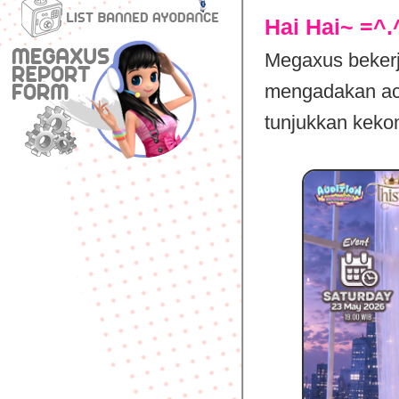
Hai Hai~ =^.
Megaxus beker
mengadakan aca
tunjukkan keko