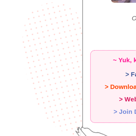
O
~ Yuk, 
> F
> Downlo
> Web
> Join 