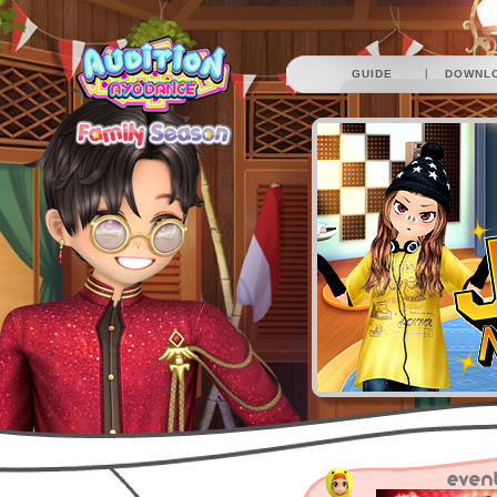
|
GUIDE
DOWNL