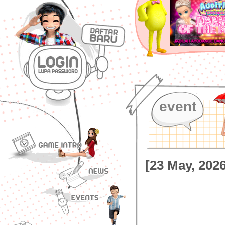
event
[23 May, 202