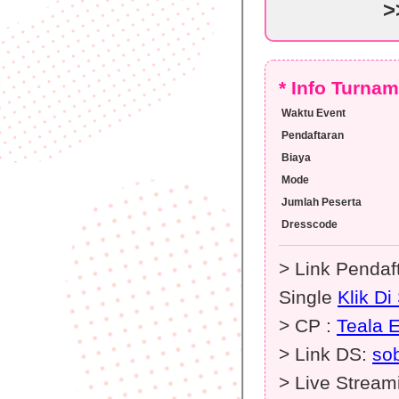
>
* Info Turna
Waktu Event
Pendaftaran
Biaya
Mode
Jumlah Peserta
Dresscode
> Link Penda
Single
Klik Di 
> CP :
Teala 
> Link DS:
so
> Live Stream