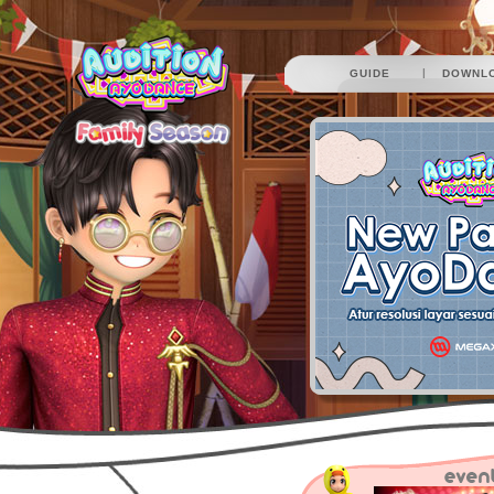
|
GUIDE
DOWNL