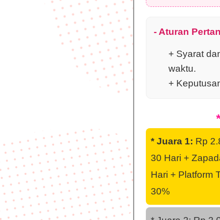
- Aturan Perta
+ Syarat da
waktu.
+ Keputusan 
* Juara 1:
Rp 2.
30 Hari + Zapad
Hari + Platform 
30%