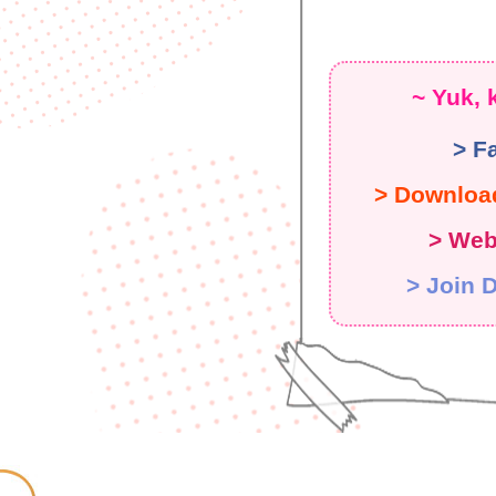
~ Yuk, 
> F
> Downloa
> Web 
> Join 