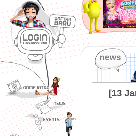
news
[13 J