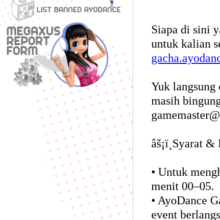
Siapa di sini
untuk kalian 
gacha.ayodan
Yuk langsung 
masih bingung
gamemaster@
âš¡ï¸Syarat & 
• Untuk mengh
menit 00–05.
• AyoDance Ga
event berlang