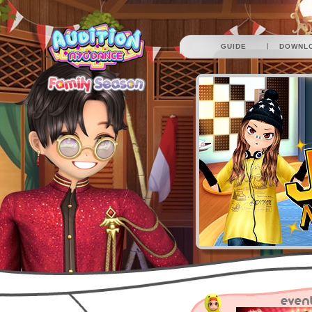
|
GUIDE
DOWNL