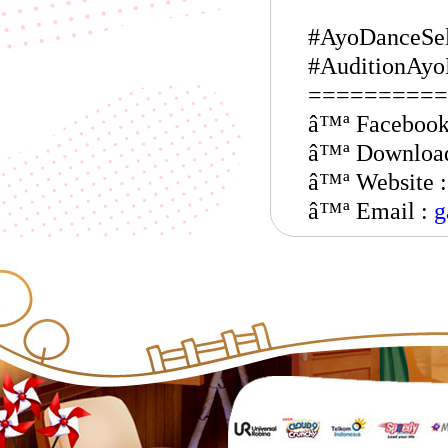
#AyoDanceSel
#AuditionAyo
==========
â™ª Facebook
â™ª Downloa
â™ª Website 
â™ª Email :
g