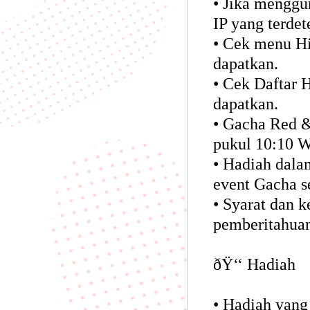
• Jika menggu
IP yang terdet
• Cek menu Hi
dapatkan.
• Cek Daftar 
dapatkan.
•
Gacha Red & 
pukul 10:10 W
• Hadiah dalam
event Gacha se
• Syarat dan 
pemberitahuan
ðŸ‘‘ Hadiah
• Hadiah yang