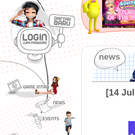
news
[14 Ju