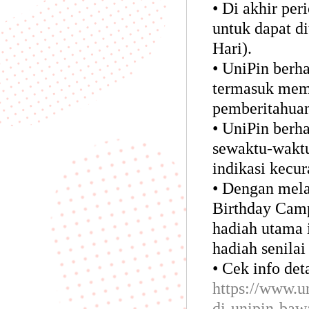
• Di akhir pe
untuk dapat d
Hari).
• UniPin berh
termasuk mem
pemberitahuan
• UniPin berh
sewaktu-waktu
indikasi kecu
• Dengan mela
Birthday Cam
hadiah utama
hadiah senilai
• Cek info deta
https://www.u
di-unipin-bawa