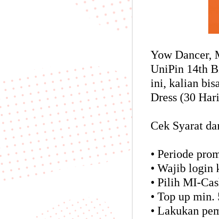
Yow Dancer, M
UniPin 14th B
ini, kalian bi
Dress (30 Hari
Cek Syarat da
• Periode prom
• Wajib login
• Pilih MI-Ca
• Top up min.
• Lakukan pem