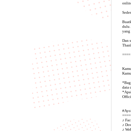
onlin
Seder
Buatk
dulu.
yang 
Dan s
Thank
====
Kamu 
Kamu 
*Bagi
data 
*Apab
Offic
#Ayo
====
♪ Fac
♪ Do
♪ Web