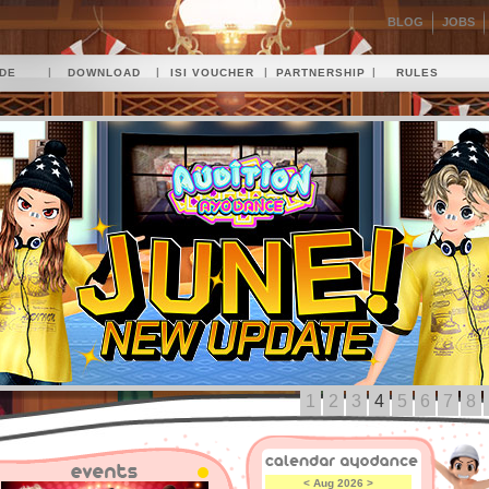
BLOG
JOBS
|
|
|
|
IDE
DOWNLOAD
ISI VOUCHER
PARTNERSHIP
RULES
1
2
3
4
5
6
7
8
<
Aug 2026
>