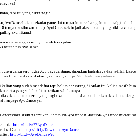
e lagi ya!”
hana, tapi itu yang bikin nagih.
u, AyoDance bukan sekadar game. Ini tempat buat recharge, buat nostalgia, dan bu
 Di tengah kesibukan hidup, AyoDance selalu jadi alasan kecil yang bikin aku tetap
paling aku nikmati.
ampai sekarang, ceritanya masih terus jalan.
s for the fun AyoDance!
punya cerita seru juga? Ayo bagi ceritamu, dapatkan hadiahnya dan jadilah Danc
bisa lihat detil cara ikutannya di sini ya
https://bit.ly/dotm-ayodance
 kalian yang sudah mendaftar tapi belum beruntung di bulan ini, kalian masih bis
dan cerita yang sudah kalian berikan sebelumnya.
ila ada data atau cerita yang ingin kalian ubah, silahkan berikan data kamu den
ial Fanpage AyoDance ya.
DanceSelaluDisini #TemukanCintamudiAyoDance #AuditionAyoDance #SelaluA
===================================
ebook :
http://bit.ly/FPAyoDance
wnload Game :
http://bit.ly/DownloadAyoDance
site :
http://bit.ly/AyoDanceWeb