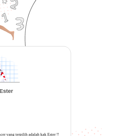
Ester
er yang terpilih adalah kak Ester !!