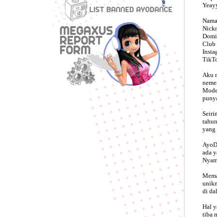
Yeay
Nama 
Nick
Domis
Club 
Insta
TikTo
Aku m
nemen
Mode 
punya
Seiri
tahun
yang 
AyoDa
ada y
Nyam
Meman
unikn
di da
Hal y
tiba 