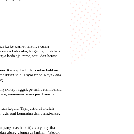
ci ku ke warnet, niatnya cuma
ertama kali coba, langsung jatuh hati.
ya beda aja, rame, seru, dan berasa
vakum. Kadang berbulan-bulan bahkan
 kepikiran selalu AyoDance. Kayak ada
ng.
nyak, tapi nggak pernah betah. Selalu
ce, semuanya terasa pas. Familiar.
ar kepala. Tapi justru di situlah
i juga soal kenangan dan orang-orang
 yang masih aktif, atau yang tiba-
, dan ujung-ujungnya janjian: “Besok