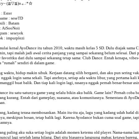
yy~ (≧▽≦)o.｡.:*☆
: Ester
name : seseTD
ili : Batam
: AiSooNoii
gram : seseyek
k : impurplezi
ulai kenal AyoDance itu tahun 2010, waktu masih kelas 5 SD. Dulu diajak sama Ci
in, tapi malah jadi awal cerita panjang yang sampai sekarang belum selesai. Dari p
favoritku dari dulu sampai sekarang tetap sama: Club Dance. Entah kenapa, vibes-n
 “rumah” sendiri di dalam game.
ng waktu, hidup makin sibuk. Kerjaan datang silih berganti, dan aku pun sering 
 nggak login sama sekali. Tapi anehnya, setiap ada waktu libur, yang pertama kali
manggil buat balik. Dan tiap kali login lagi, rasanya nggak pernah benar-benar asi
nce itu satu-satunya game yang selalu bikin aku balik. Game lain? Pernah coba ba
ang kurang. Entah dari gameplay, suasana, atau komunitasnya. Sementara di AyoDan
an.
g, kadang terasa membosankan. Main itu-itu aja, lagu yang kadang udah hafal di lu
ya, meskipun bosan, tetap balik lagi. Karena Ayodance bukan cuma soal game, tap
lamnya.
ang paling aku suka setiap login adalah momen ketemu old player. Nama-nama lama
muncul lagi setelah lama hilang. Dari situ biasanya langsung mabar, ketawa bareng