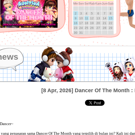
Min
Sen
Sel
Rab
Kam
Jum
Sab
1
2
3
4
5
6
7
8
9
10
11
12
13
14
15
16
17
18
19
20
21
22
23
24
25
26
27
28
29
30
31
news
[8 Apr, 2026] Dancer Of The Month : 
 Dancer~
 yang penasaran sama Dancer Of The Month yang terpilih di bulan ini? Kali ini danc