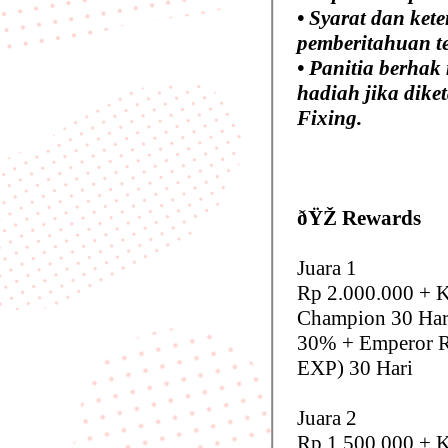
• Syarat dan ket
pemberitahuan te
• Panitia berha
hadiah jika dike
Fixing.
ðŸŽ Rewards
Juara 1
Rp 2.000.000 + K
Champion 30 Hari
30% + Emperor R
EXP) 30 Hari
Juara 2
Rp 1.500.000 + K