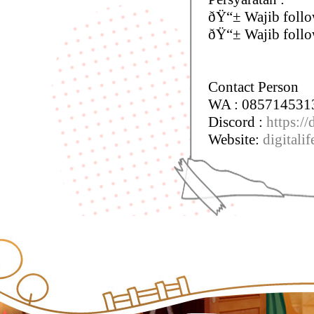
ðŸ“± Wajib follo
ðŸ“±
Wajib follo
Contact Person
WA : 085714531
Discord :
https:/
Website:
digitalif