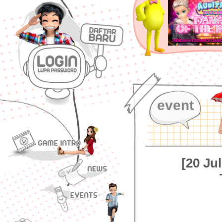
event
[20 Ju