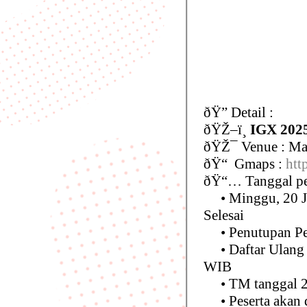
ðŸ” Detail :
ðŸŽ–ï¸
IGX 20
ðŸŽ¯ Venue : Mai
ðŸ“ Gmaps :
htt
ðŸ“… Tanggal pe
• Minggu, 20 Ju
Selesai
• Penutupan Pen
• Daftar Ulang K
WIB
• TM tanggal 20
• Peserta akan d