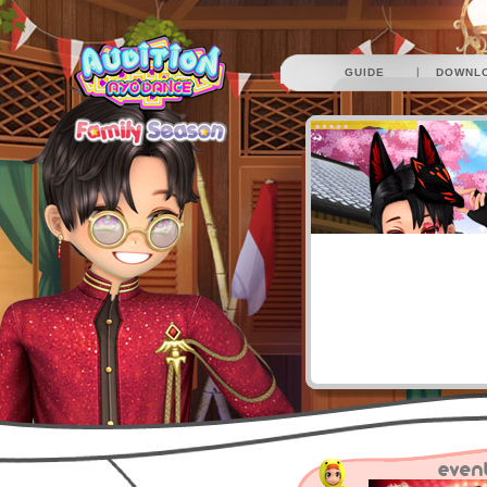
|
GUIDE
DOWNL