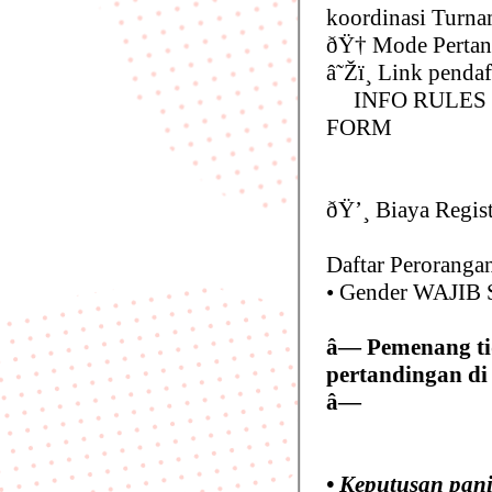
koordinasi Turn
ðŸ† Mode Pertan
â˜Žï¸ Link pendaf
INFO RULES B
FORM
ðŸ’¸ Biaya Regis
Daftar Perorangan
• Gender WAJIB 
â— Pemenang ti
pertandingan di
â—
• Keputusan panit