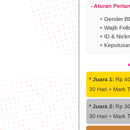
- Aturan Perta
+ Gender 
+ Wajib Fol
+ ID & Nickn
+ Keputusan 
* Juara 1:
Rp 400
30 Hari + Mark 
* Juara 2:
Rp 300
30 Hari + Mark 