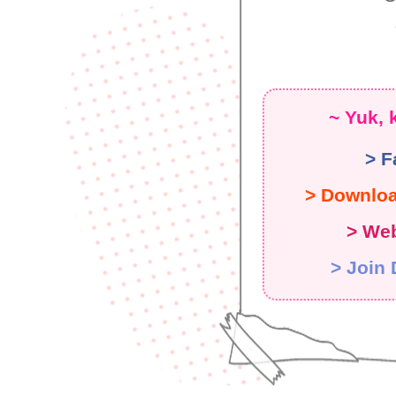
~ Yuk, 
> F
> Downlo
> Web
> Join 