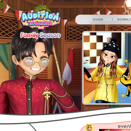
|
GUIDE
DOWNL