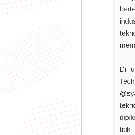
bert
ind
tekn
memb
Di l
Tec
@sy
tekn
dipi
tit