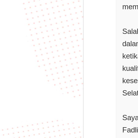
mem
Sala
dala
keti
kua
kese
Sela
Saya
Fadl