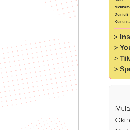
Nama
Nicknam
Domisili
Komunit
>
In
>
Yo
>
Ti
>
Sp
Mula
Okto