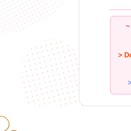
~
> D