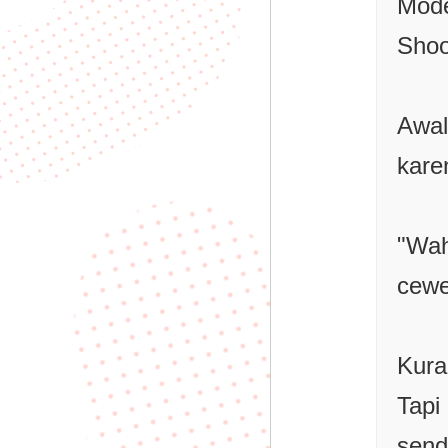
Mode
Shoo
Awa
kare
"Wa
cewe
Kura
Tapi
send