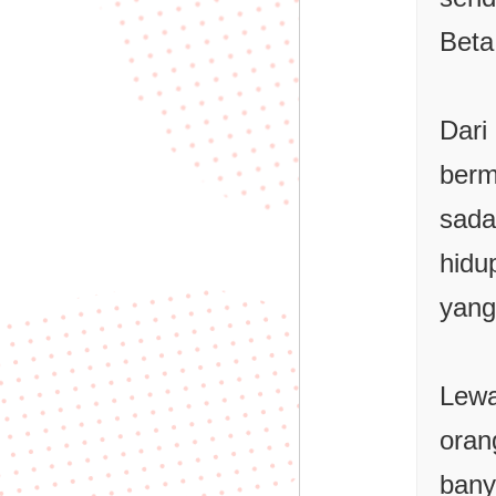
Beta
Dari
berm
sada
hid
yang
Lewa
oran
ban