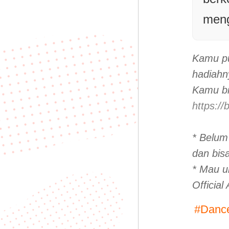
meng
Kamu
p
hadiahn
Kamu bis
https://
* Belum
dan bisa
* Mau u
Officia
#Dance