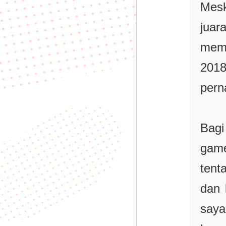
Mesk
juar
mem
2018
pern
Bag
game
tent
dan 
saya