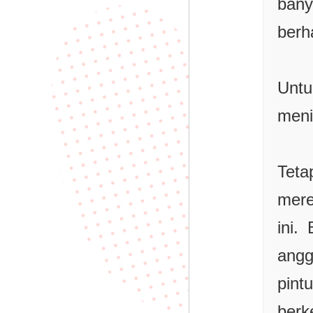
bany
berh
Untu
meni
Tet
mere
ini.
ang
pin
berk