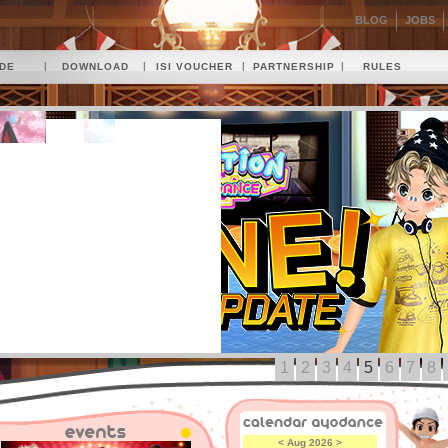
BLOG
JOBS
|
|
|
|
IDE
DOWNLOAD
ISI VOUCHER
PARTNERSHIP
RULES
1
2
3
4
5
6
7
8
<
Aug 2026
>