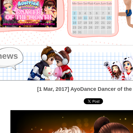
Min
Sen
Sel
Rab
Kam
Jum
Sab
1
2
3
4
5
6
7
8
9
10
11
12
13
14
15
16
17
18
19
20
21
22
23
24
25
26
27
28
29
30
31
news
[1 Mar, 2017] AyoDance Dancer of th