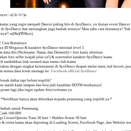
ncer~ o(^â–½^)o
kamu yang ingin menjadi Dancer paling hits di AyoDance, yu ikutan event Dancer 
di AyoDance dan menangkan juga hadiah serunya! Mau tahu cara ikutannya? Yuk li
atnya!! o(â‰§∇â‰¦o)
 Cara Ikutannya:
ya ID Megaxus & karakter AyoDance minimal level 5
im data diri (Nickname, Nama, dan Domisili) + foto kartu identitas
takan foto selfie (wajah jelas ya!) & screenshot karakter AyoDance kamu
eh tambahkan link sosmed atau nama club kamu
itakan dengan singkat keseruanmu di AyoDance (kapan mulai main, hal favorit, pes
im semua data lewat message ke
Facebook official AyoDance
Pernah daftar tapi belum terpilih?
u masih kami simpan dan bisa jadi kandidat DOTM berikutnya!
 pesan lagi jika ingin update foto/ceritamu ya.
*Notifikasi hanya akan diberikan kepada pemenang yang terpilih ya.*
Hadiah untuk Pemenang:
Cash 100.000
gs Crown/Queens Tiara 30 hari + Hidden Avatar 30 hari
o & cerita kamu akan diposting di Loading Screen, Facebook Page, dan Website re