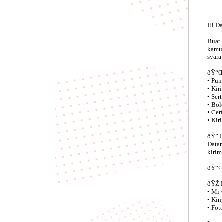
Hi Da
Buat 
kamu 
syar
ðŸ“Œ
• Pun
• Kir
• Ser
• Bol
• Cer
• Kir
ðŸ” 
Datam
kirim
ðŸ“¢ 
ðŸŽ 
• Mi-
• Kin
• Fot