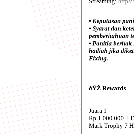
Streaming:
https
• Keputusan panit
• Syarat dan ket
pemberitahuan te
• Panitia berha
hadiah jika dike
Fixing.
ðŸŽ Rewards
Juara 1
Rp 1.000.000 + E-
Mark Trophy 7 H