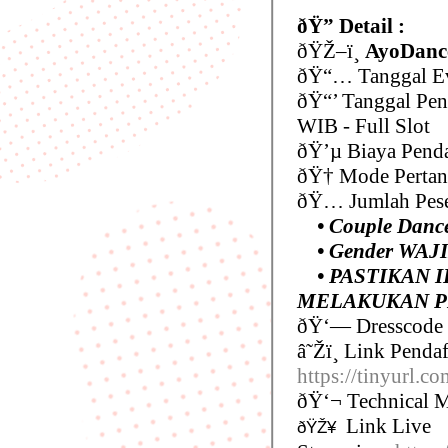
ðŸ” Detail :
ðŸŽ–ï¸
AyoDance
ðŸ“… Tanggal Ev
ðŸ“’ Tanggal Pen
WIB - Full Slot
ðŸ’µ Biaya Penda
ðŸ† Mode Pertan
ðŸ… Jumlah Pese
• Couple Dance
• Gender WAJ
• PASTIKAN I
MELAKUKAN PE
ðŸ‘— Dresscode 
â˜Žï¸ Link Pendaf
https://tinyurl.
ðŸ‘¬ Technical M
Link Live
ðŸŽ¥