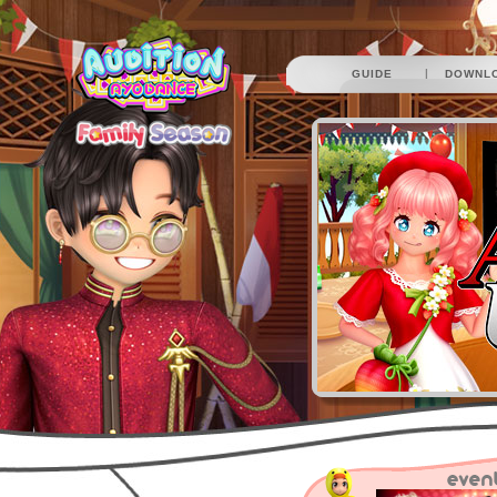
|
GUIDE
DOWNL